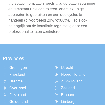
thuisbatterij omvatten regelmatig de batterijspanning
en temperatuur te controleren, energiezuinige
apparaten te gebruiken en een deelcyclus te
hanteren (bijvoorbeeld 20% tot 80%). Het is ook
belangrijk om de installatie regelmatig door een
professional te laten controleren.
Provincies
Groningen
Utrecht
Friesland
Noord-Holland
Drenthe
Zuid-Holland
Overijssel
Zeeland
Flevoland
Brabant
Gelderland
Limburg